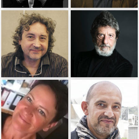
Si Hyun Moon
Yves Nilly
Réalisateur (Corée)
Scénariste (France)
Miguel Angel Diani
Andrea Purgatori
Auteur (Argentine)
Auteur, scénariste
(Italie)