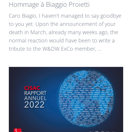
Hommage à Biaggio Proietti
Caro Biagio, I haven't managed to say goodbye
to you yet. Upon the announcement of your
death in March, already many weeks ago, the
normal reaction would have been to write a
tribute to the W&DW ExCo member, ...