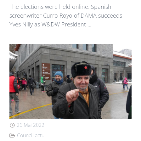
The elections were held online. Spanish
screenwriter Curro Royo of DAMA succeeds
Yves Nilly as W&DW President ...
26 Mai 2022
Council actu