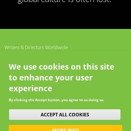
Writers & Directors Worldwide
c/o CISAC
20 – 26 boulevard du Parc
We use cookies on this site
92200 Neuilly-sur-Seine
to enhance your user
France
Contact
experience
By clicking the Accept button, you agree to us doing so.
WITHDRAW CONSENT
ACCEPT ALL COOKIES
MORE INFO