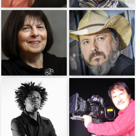
Anja Unger
Curro Royo
Réalisatrice (France)
Scénariste (Espagne)
Małgorzata Semil
Danilo Šerbedžija
Critique de théâtre,
Réalisateur,
Traductrice
scénariste (Croatie)
(Pologne)