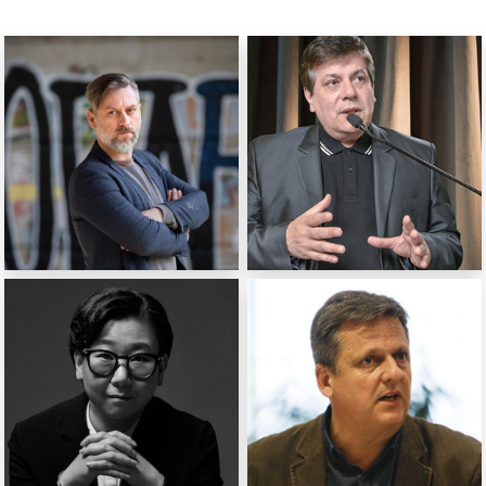
Klemen Dvornik
Horacio Maldonado
réalisateur
Réalisateur
(Slovénie)
(Argentine)