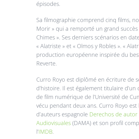
épisodes.
Sa filmographie comprend cinq films, n
Morir » qui a remporté un grand succès et
Chimes ». Ses derniers scénarios en da
« Alatriste » et « Olmos y Robles ». « Alat
production européenne inspirée du best
Reverte.
Curro Royo est diplômé en écriture de s
d’histoire. Il est également titulaire d’
de film numérique de l’Université de Cumb
vécu pendant deux ans. Curro Royo est l
d’auteurs espagnole
Derechos de autor
Audiovisuales
(DAMA) et son profil compl
l’
IMDB
.