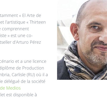
otamment « El Arte de
 l’artistique « Thirteen
te comprennent
riste » est une co-
seller d’Arturo Pérez
cénario et a une licence
un diplôme de Production
ria, Carlisle (RU) où il a
e délégué de la société
 de Medios
et est disponible à