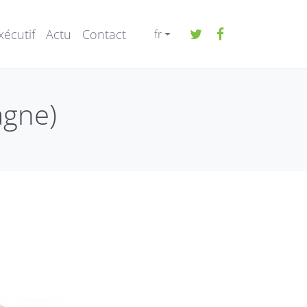
écutif
Actu
Contact
fr
agne)