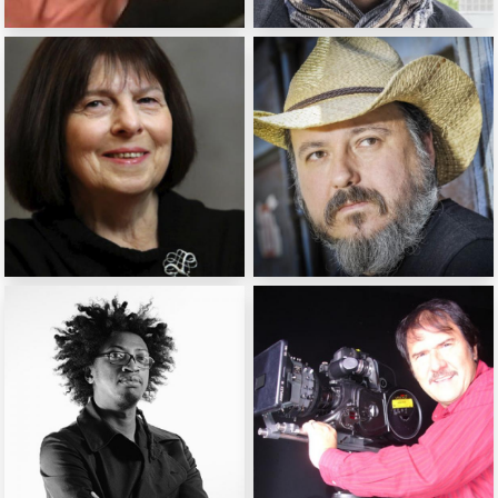
Anja Unger
Curro Royo
Réalisatrice (France)
Scénariste (Espagne)
Małgorzata Semil
Danilo Šerbedžija
Critique de théâtre,
Réalisateur,
Traductrice
scénariste (Croatie)
(Pologne)