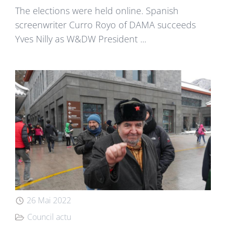
The elections were held online. Spanish
screenwriter Curro Royo of DAMA succeeds
Yves Nilly as W&DW President ...
26 Mai 2022
Council actu