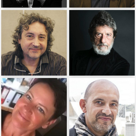
Si Hyun Moon
Yves Nilly
Réalisateur (Corée)
Scénariste (France)
Miguel Angel Diani
Andrea Purgatori
Auteur (Argentine)
Auteur, scénariste
(Italie)