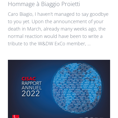
Hommage à Biaggio Proietti
Caro Biagio, I haven't managed to say goodbye
to you yet. Upon the announcement of your
death in March, already many weeks ago, the
normal reaction would have been to write a
tribute to the W&DW ExCo member, ...