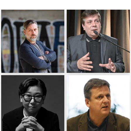
Klemen Dvornik
Horacio Maldonado
réalisateur
Réalisateur
(Slovénie)
(Argentine)