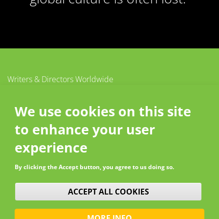
Writers & Directors Worldwide
c/o CISAC
20 – 26 boulevard du Parc
We use cookies on this site
92200 Neuilly-sur-Seine
to enhance your user
France
Contact
experience
By clicking the Accept button, you agree to us doing so.
WITHDRAW CONSENT
ACCEPT ALL COOKIES
MORE INFO