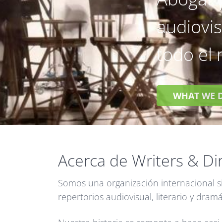
audiovis
todo el
WHAT WE 
Acerca de Writers & Di
Somos una organización internacional si
repertorios audiovisual, literario y dramá