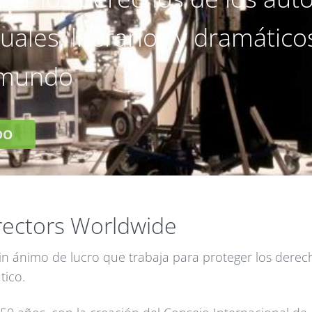
uales, literarios y dramático
 mundo
DO
rectors Worldwide
n ánimo de lucro que trabaja para proteger los derecho
tico.