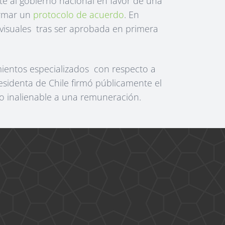
te al gobierno nacional en favor de una
irmar un
protocolo de acuerdo
. En
ovisuales tras ser aprobada en primera
ientos especializados con respecto a
esidenta de Chile firmó públicamente el
ho inalienable a una remuneración.