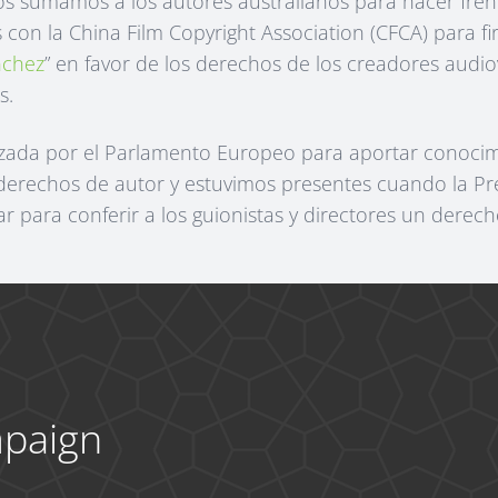
os sumamos a los autores australianos para hacer fren
con la China Film Copyright Association (CFCA) para f
nchez
” en favor de los derechos de los creadores audi
s.
nzada por el Parlamento Europeo para aportar conocim
derechos de autor y estuvimos presentes cuando la Pr
 para conferir a los guionistas y directores un derec
mpaign