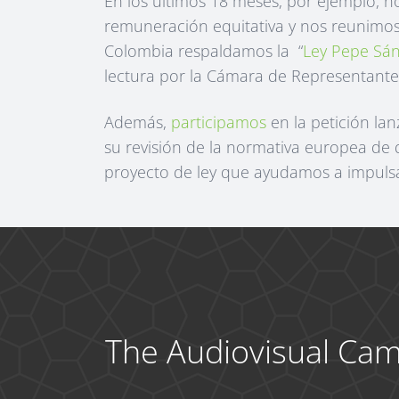
En los últimos 18 meses, por ejemplo, n
remuneración equitativa y nos reunimos 
Colombia respaldamos la “
Ley Pepe Sá
lectura por la Cámara de Representante
Además,
participamos
en la petición la
su revisión de la normativa europea de 
proyecto de ley que ayudamos a impulsar
The Audiovisual Ca