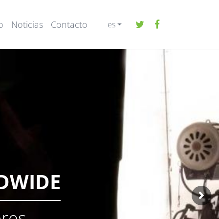
o
Noticias
Contacto
es
LDWIDE
ores