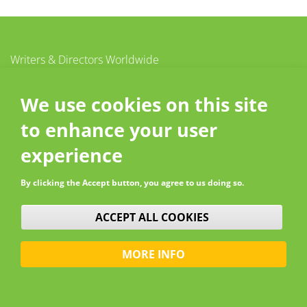
Writers & Directors Worldwide
c/o CISAC
20 – 26 boulevard du Parc
We use cookies on this site
92200 Neuilly-sur-Seine
to enhance your user
France
Contact
experience
By clicking the Accept button, you agree to us doing so.
WITHDRAW CONSENT
ACCEPT ALL COOKIES
MORE INFO
© W&DW 2026 - All rights reserved