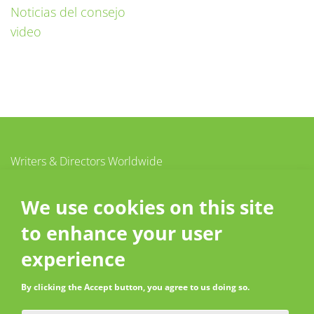
Noticias del consejo
video
Writers & Directors Worldwide
c/o CISAC
20 – 26 boulevard du Parc
We use cookies on this site
92200 Neuilly-sur-Seine
to enhance your user
France
Contact
experience
By clicking the Accept button, you agree to us doing so.