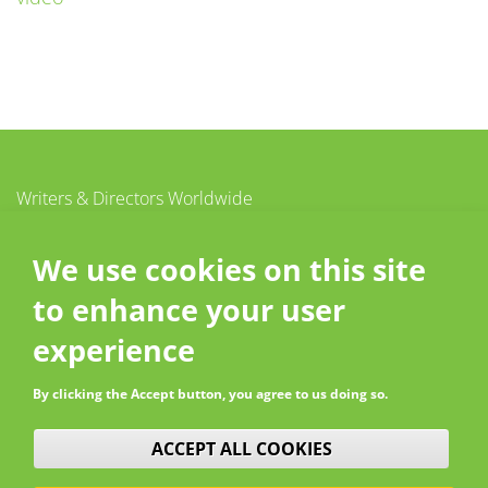
Writers & Directors Worldwide
c/o CISAC
20 – 26 boulevard du Parc
We use cookies on this site
92200 Neuilly-sur-Seine
to enhance your user
France
Contact
experience
By clicking the Accept button, you agree to us doing so.
WITHDRAW CONSENT
ACCEPT ALL COOKIES