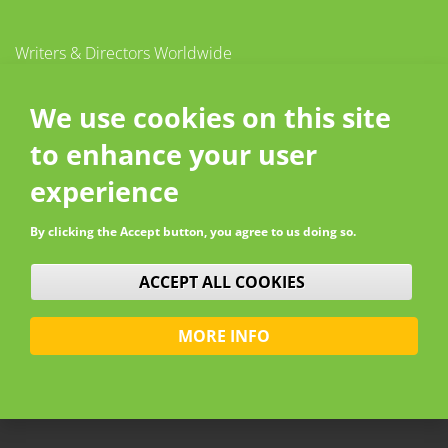
Writers & Directors Worldwide
c/o CISAC
20 – 26 boulevard du Parc
We use cookies on this site
92200 Neuilly-sur-Seine
to enhance your user
France
Contact
experience
By clicking the Accept button, you agree to us doing so.
WITHDRAW CONSENT
ACCEPT ALL COOKIES
MORE INFO
© W&DW 2026 - All rights reserved