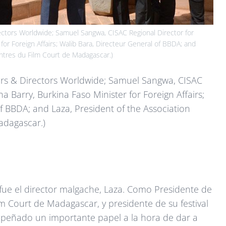
Directors Worldwide; Samuel Sangwa, CISAC Regional Director for
r for Foreign Affairs; Walib Bara, Directeur General of BBDA; and
ontres du Film Court de Madagascar.)
riters & Directors Worldwide; Samuel Sangwa, CISAC
ha Barry, Burkina Faso Minister for Foreign Affairs;
f BBDA; and Laza, President of the Association
adagascar.)
 fue el director malgache, Laza. Como Presidente de
m Court de Madagascar, y presidente de su festival
mpeñado un importante papel a la hora de dar a