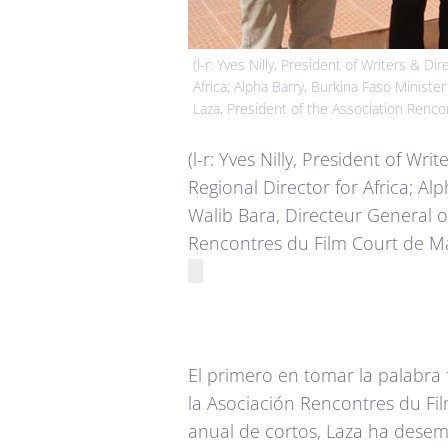
(l-r: Yves Nilly, President of Writers & 
Africa; Alpha Barry, Burkina Faso Ministe
Laza, President of the Association Renc
(l-r: Yves Nilly, President of W
Regional Director for Africa; Alp
Walib Bara, Directeur General o
Rencontres du Film Court de M
El primero en tomar la palabra
la Asociación Rencontres du Fil
anual de cortos, Laza ha dese