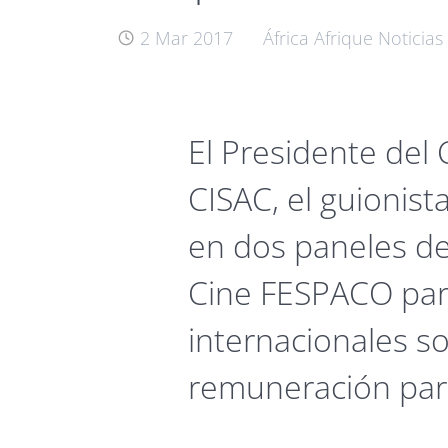
2 Mar 2017
África
Afrique
Noticias
El Presidente del
CISAC, el guionista
en dos paneles de
Cine FESPACO par
internacionales s
remuneración para